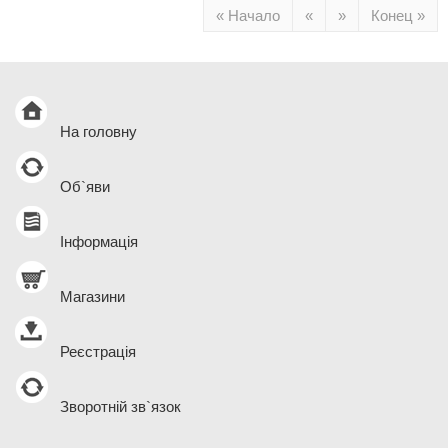
« Начало
«
»
Конец »
На головну
Об`яви
Інформація
Магазини
Реєстрація
Зворотній зв`язок