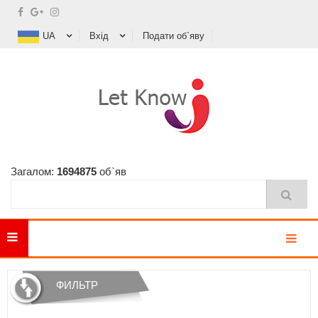
UA
Вхід
Подати об`яву
Загалом:
1694875
об`яв
MENU
ФИЛЬТР