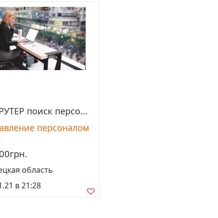
РУТЕР поиск персо...
Просмотреть
авление персоналом
R
00грн.
ецкая область
1.21 в 21:28