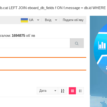
.cat LEFT JOIN eboard_db_fields f ON f.message = db.id WHERE
UA
Вхід
Подати об`яву
агалом:
1694875
об`яв