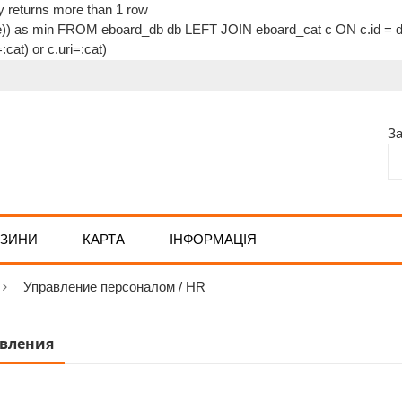
 returns more than 1 row
as min FROM eboard_db db LEFT JOIN eboard_cat c ON c.id = db
at) or c.uri=:cat)
З
АЗИНИ
КАРТА
ІНФОРМАЦІЯ
Управление персоналом / HR
вления