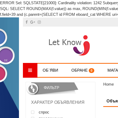
ERROR Sel: SQLSTATE[21000]: Cardinality violation: 1242 Subquery
SQL: SELECT ROUND(MAX(f.value)) as max, ROUND(MIN(f.value)) 
f.field=39 and (c.parent=(SELECT id FROM eboard_cat WHERE uri=:c
ОБ`ЯВИ
ОБРАНЕ
МАГ
0
Home
ФИЛЬТР
Объя
ХАРАКТЕР ОБЪЯВЛЕНИЯ
спрос