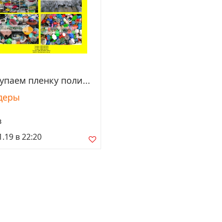
упаем пленку поли...
Просмотреть
деры
в
1.19 в 22:20