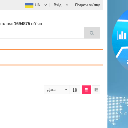
UA
Вхід
Подати об`яву
агалом:
1694875
об`яв