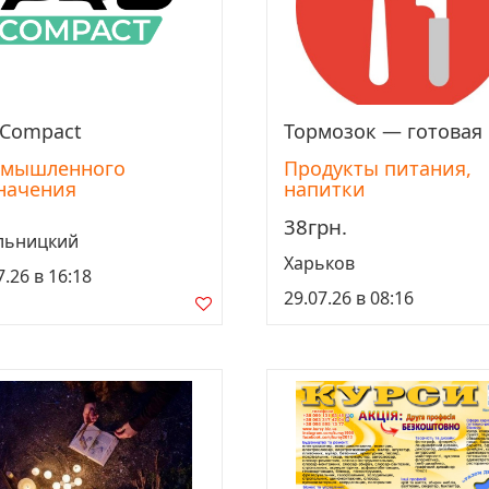
 Compact
Тормозок — готовая е
Просмотреть
Просмотреть
мышленного
Продукты питания,
начения
напитки
38грн.
льницкий
Харьков
7.26 в 16:18
29.07.26 в 08:16