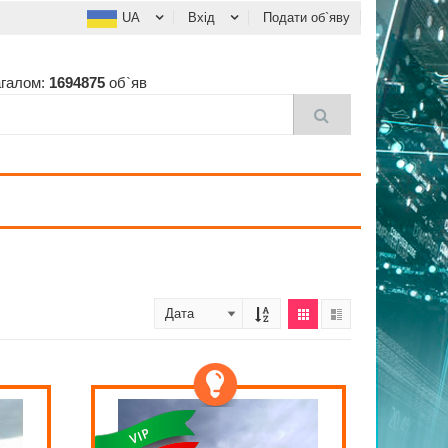
UA
Вхід
Подати об`яву
агалом:
1694875
об`яв