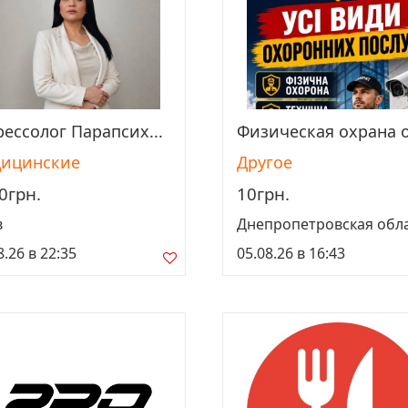
рессолог Парапсих...
Физическая охрана о
Просмотреть
Просмотреть
ицинские
Другое
0грн.
10грн.
в
Днепропетровская обл
8.26 в 22:35
05.08.26 в 16:43