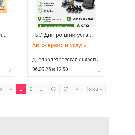
...
ГБО Дніпро ціни уста...
Просмотреть
Автосервис и услуги
Днепропетровская область
06.05.26 в 12:50
о
«
1
2
...
66
67
»
Конец »