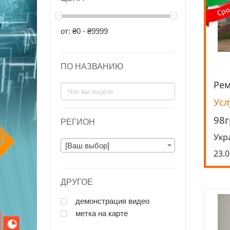
от: ₴0 - ₴9999
ПО НАЗВАНИЮ
Рем
Усл
98г
РЕГИОН
Укр
[Ваш выбор]
23.0
ДРУГОЕ
демонстрация видео
метка на карте