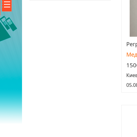
Рег
Мед
150
Кие
05.0