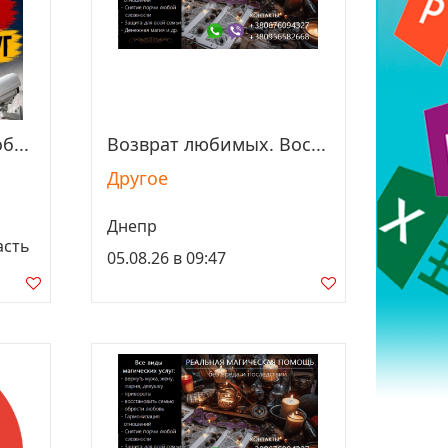
б...
Возврат любимых. Вос...
Просмотреть
Другое
Днепр
асть
05.08.26 в 09:47