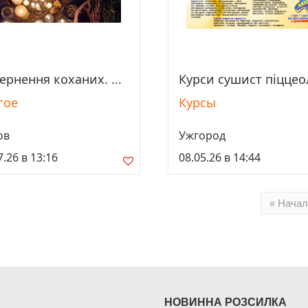
ернення коханих. ...
Курси сушист піццеол
Просмотреть
Просмотреть
гое
Курсы
ов
Ужгород
7.26 в 13:16
08.05.26 в 14:44
« Начал
НОВИННА РОЗСИЛКА