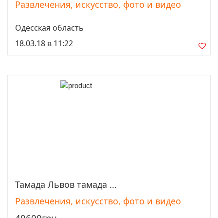
Развлечения, искусство, фото и видео
Одесская область
18.03.18 в 11:22
Тамада Львов тамада ...
Просмотреть
Развлечения, искусство, фото и видео
49600грн.