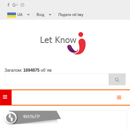
UA
Вхід
Подати об`яву
Загалом:
1694875
об`яв
MENU
ФИЛЬТР