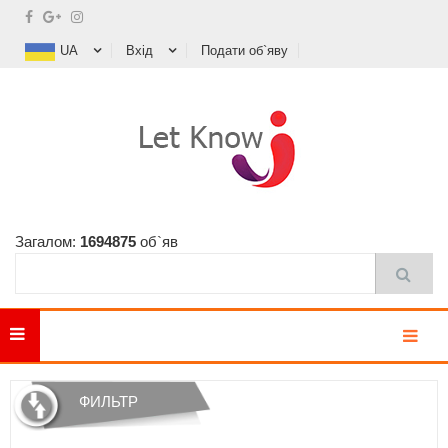
UA
Вхід
Подати об`яву
Загалом:
1694875
об`яв
MENU
ФИЛЬТР