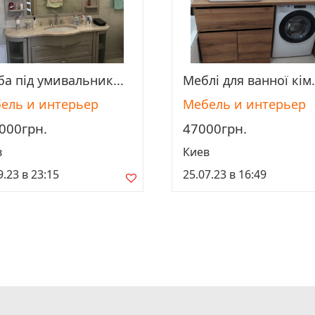
ба під умивальник...
Меблі для ванної кім.
Просмотреть
Просмотреть
ель и интерьер
Мебель и интерьер
000грн.
47000грн.
в
Киев
9.23 в 23:15
25.07.23 в 16:49