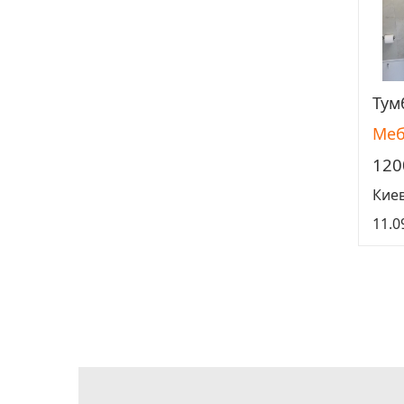
Тум
Меб
120
Кие
11.0