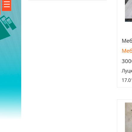
Меб
Меб
300
Луц
17.0