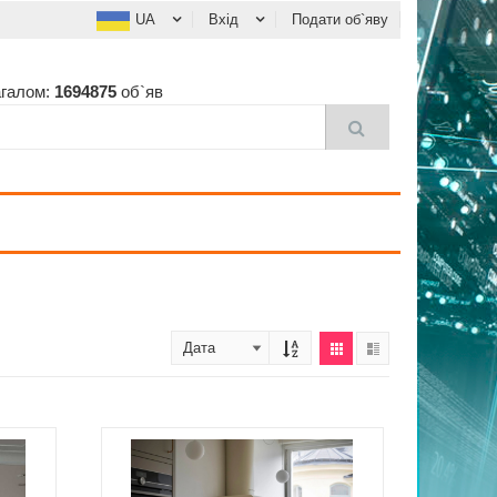
UA
Вхід
Подати об`яву
агалом:
1694875
об`яв