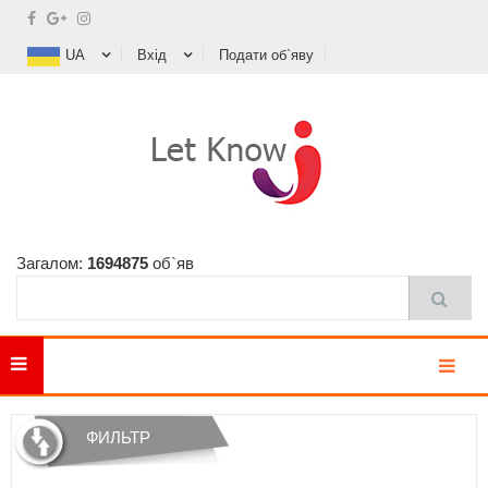
UA
Вхід
Подати об`яву
Загалом:
1694875
об`яв
MENU
ФИЛЬТР