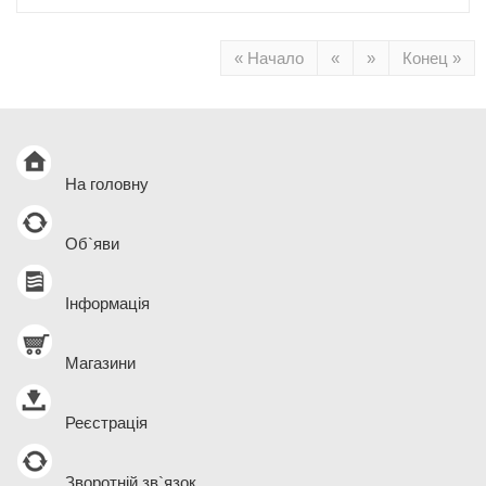
« Начало
«
»
Конец »
На головну
Об`яви
Інформація
Магазини
Реєстрація
Зворотній зв`язок