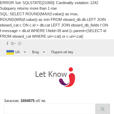
ERROR Sel: SQLSTATE[21000]: Cardinality violation: 1242
Subquery returns more than 1 row
SQL: SELECT ROUND(MAX(f.value)) as max,
ROUND(MIN(f.value)) as min FROM eboard_db db LEFT JOIN
eboard_cat c ON c.id = db.cat LEFT JOIN eboard_db_fields f ON
f.message = db.id WHERE f.field=39 and (c.parent=(SELECT id
FROM eboard_cat WHERE uri=:cat) or c.uri=:cat)
UA
Вхід
Подати об`яву
Загалом:
1694875
об`яв