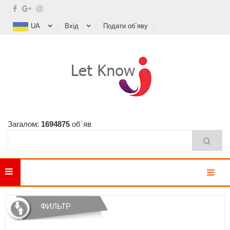
UA
Вхід
Подати об`яву
Загалом:
1694875
об`яв
MENU
ФИЛЬТР