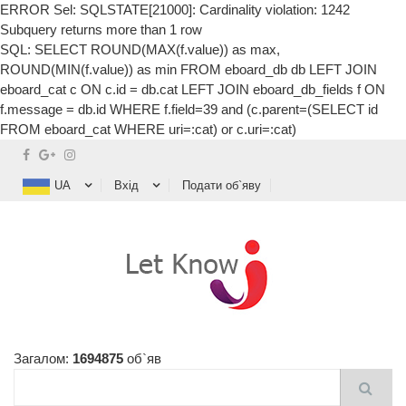
ERROR Sel: SQLSTATE[21000]: Cardinality violation: 1242
Subquery returns more than 1 row
SQL: SELECT ROUND(MAX(f.value)) as max,
ROUND(MIN(f.value)) as min FROM eboard_db db LEFT JOIN
eboard_cat c ON c.id = db.cat LEFT JOIN eboard_db_fields f ON
f.message = db.id WHERE f.field=39 and (c.parent=(SELECT id
FROM eboard_cat WHERE uri=:cat) or c.uri=:cat)
UA
Вхід
Подати об`яву
Загалом:
1694875
об`яв