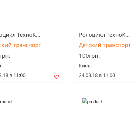
оцикл ТехноК...
Ролоцикл ТехноК...
Просмотреть
Просмотреть
ский транспорт
Детский транспорт
грн.
100грн.
в
Киев
3.18 в 11:00
24.03.18 в 11:00