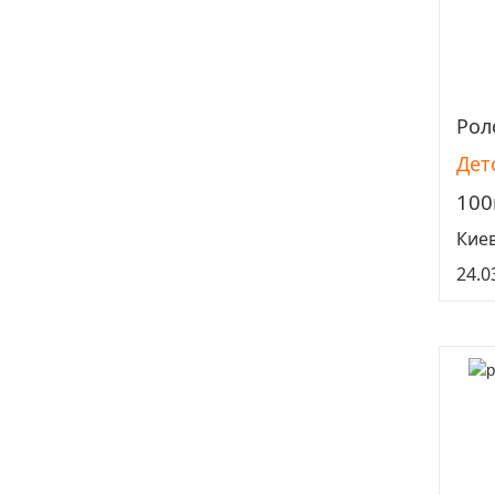
Рол
Дет
100
Кие
24.0