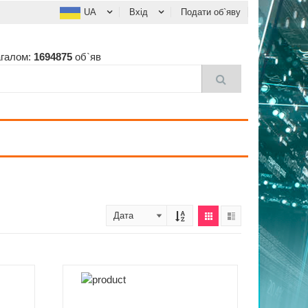
UA
Вхід
Подати об`яву
агалом:
1694875
об`яв