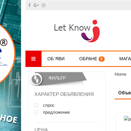
ОБ`ЯВИ
ОБРАНЕ
МАГ
0
Home
ФИЛЬТР
Объя
ХАРАКТЕР ОБЪЯВЛЕНИЯ
спрос
предложение
ЦЕНА