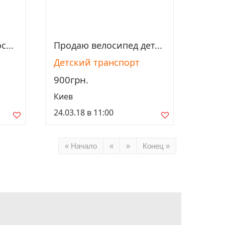
...
Продаю велосипед дет...
Просмотреть
Детский транспорт
900грн.
Киев
24.03.18 в 11:00
« Начало
«
»
Конец »