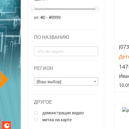
от: ₴0 - ₴9999
ПО НАЗВАНИЮ
(073
Дет
147
РЕГИОН
Ива
[Ваш выбор]
10.0
ДРУГОЕ
демонстрация видео
метка на карте