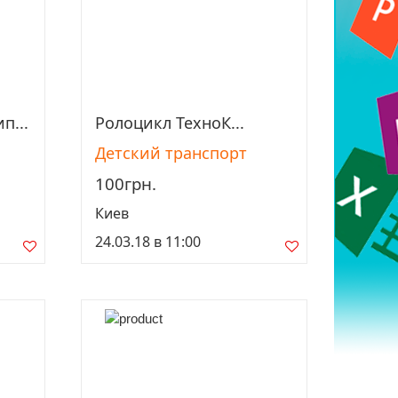
п...
Ролоцикл ТехноК...
Просмотреть
Детский транспорт
100грн.
Киев
24.03.18 в 11:00