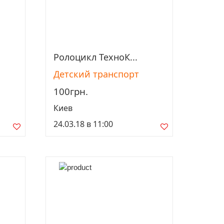
Ролоцикл ТехноК...
Просмотреть
Детский транспорт
100грн.
Киев
24.03.18 в 11:00