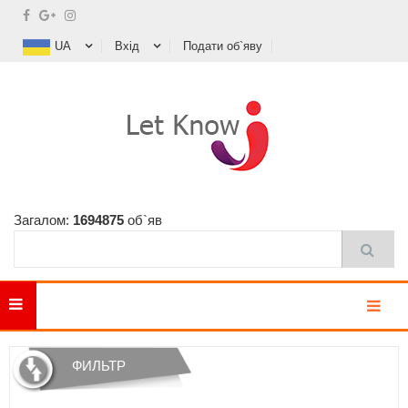
UA
Вхід
Подати об`яву
Загалом:
1694875
об`яв
MENU
ФИЛЬТР