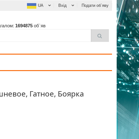
UA
Вхід
Подати об`яву
агалом:
1694875
об`яв
невое, Гатное, Боярка