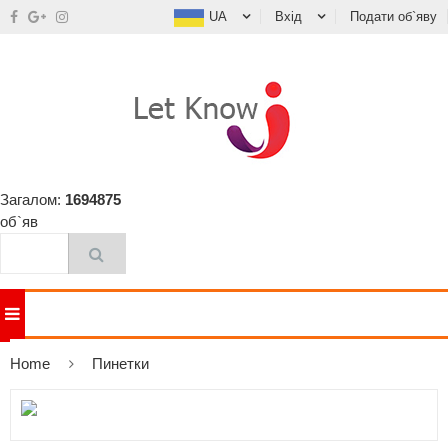
UA
Вхід
Подати об`яву
Загалом:
1694875
об`яв
Home
Пинетки