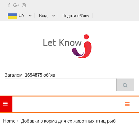
UA
Вхід
Подати об`яву
Загалом:
1694875
об`яв
MENU
Home
Добавки в корма для сх животных птиц рыб