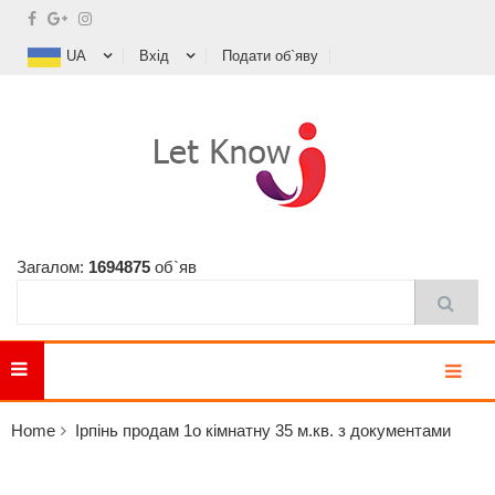
UA
Вхід
Подати об`яву
Загалом:
1694875
об`яв
MENU
Home
Ірпінь продам 1о кімнатну 35 м.кв. з документами