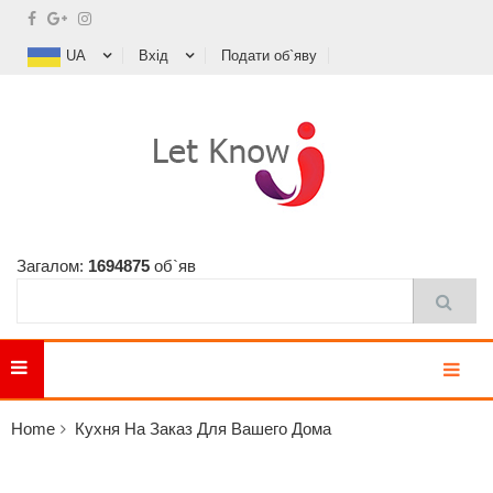
UA
Вхід
Подати об`яву
Загалом:
1694875
об`яв
MENU
Home
Кухня На Заказ Для Вашего Дома