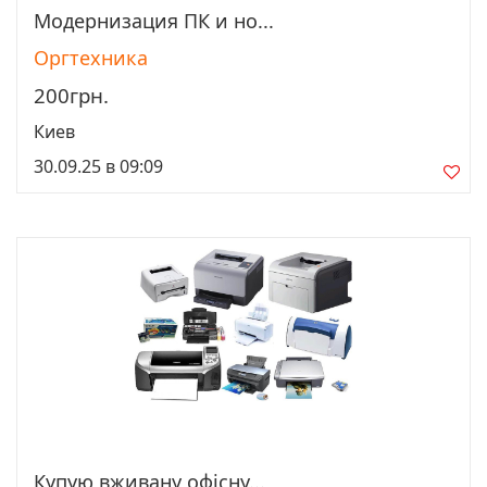
Модернизация ПК и но...
Просмотреть
Оргтехника
200грн.
Киев
30.09.25 в 09:09
Купую вживану офісну...
Просмотреть