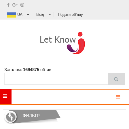
UA
Вхід
Подати об`яву
Загалом:
1694875
об`яв
MENU
ФИЛЬТР